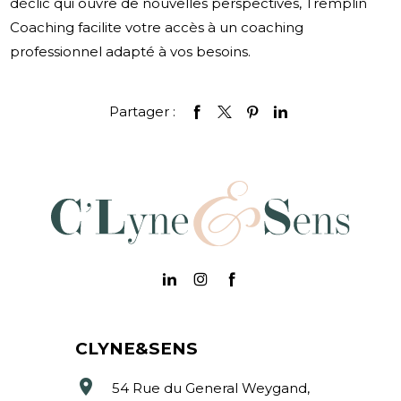
déclic qui ouvre de nouvelles perspectives, Tremplin
Coaching facilite votre accès à un coaching
professionnel adapté à vos besoins.
Partager :
CLYNE&SENS
location_on
54 Rue du General Weygand,